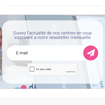
avancées, l'orthodontie invisible se
distingue comme une méthode de
choix pour de nombreux patients
désireux d’améliorer leur sourire sans
Suivez l'actualité de nos centres en vous
recourir aux méthodes traditionnelles
inscrivant a notre newsletter mensuelle
plus visibles